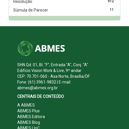
Resolução
912
Súmula de Parecer
11
SHN Qd. 01, Bl. "F", Entrada "A", Conj. "A"
Edifício Vision Work & Live, 9º andar
CEP: 70.701-060 - Asa Norte, Brasília/DF
Fone: (61) 3961-9832 | E-mail:
abmes@abmes.org.br
CENTRAIS DE CONTEÚDO
A ABMES
ABMES Plus
ABMES Editora
ABMES Blog
ABMES LInC