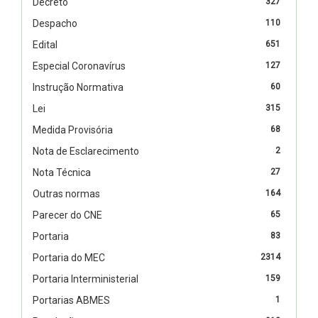
Decreto
327
Despacho
110
Edital
651
Especial Coronavírus
127
Instrução Normativa
60
Lei
315
Medida Provisória
68
Nota de Esclarecimento
2
Nota Técnica
27
Outras normas
164
Parecer do CNE
65
Portaria
83
Portaria do MEC
2314
Portaria Interministerial
159
Portarias ABMES
1