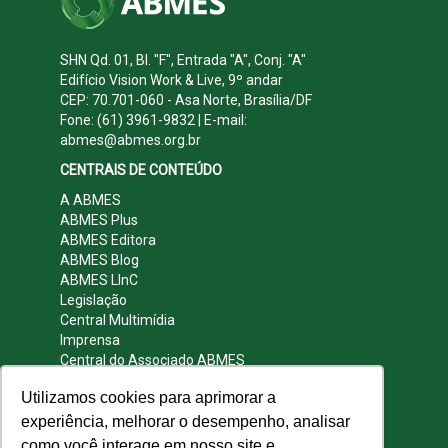
SHN Qd. 01, Bl. "F", Entrada "A", Conj. "A"
Edifício Vision Work & Live, 9º andar
CEP: 70.701-060 - Asa Norte, Brasília/DF
Fone: (61) 3961-9832 | E-mail:
abmes@abmes.org.br
CENTRAIS DE CONTEÚDO
A ABMES
ABMES Plus
ABMES Editora
ABMES Blog
ABMES LInC
Legislação
Central Multimídia
Imprensa
Central do Associado ABMES
Contato
Utilizamos cookies para aprimorar a
REDES SOCIAIS
experiência, melhorar o desempenho, analisar
como você interage em nosso site e