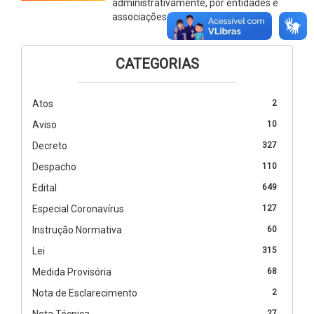
administrativamente, por entidades e
associações
CATEGORIAS
Atos
2
Aviso
10
Decreto
327
Despacho
110
Edital
649
Especial Coronavírus
127
Instrução Normativa
60
Lei
315
Medida Provisória
68
Nota de Esclarecimento
2
Nota Técnica
27