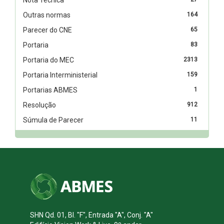
Outras normas
164
Parecer do CNE
65
Portaria
83
Portaria do MEC
2313
Portaria Interministerial
159
Portarias ABMES
1
Resolução
912
Súmula de Parecer
11
SHN Qd. 01, Bl. "F", Entrada "A", Conj. "A"