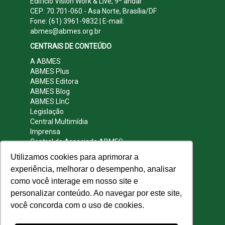
Edifício Vision Work & Live, 9º andar
CEP: 70.701-060 - Asa Norte, Brasília/DF
Fone: (61) 3961-9832 | E-mail:
abmes@abmes.org.br
CENTRAIS DE CONTEÚDO
A ABMES
ABMES Plus
ABMES Editora
ABMES Blog
ABMES LInC
Legislação
Central Multimídia
Imprensa
Central do Associado ABMES
Contato
Utilizamos cookies para aprimorar a
REDES SOCIAIS
experiência, melhorar o desempenho, analisar
como você interage em nosso site e
personalizar conteúdo. Ao navegar por este site,
você concorda com o uso de cookies.
© 2009 - 2026 ABMES. Todos os direitos