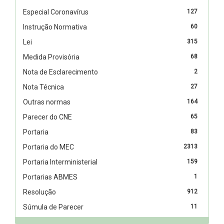
Especial Coronavírus
127
Instrução Normativa
60
Lei
315
Medida Provisória
68
Nota de Esclarecimento
2
Nota Técnica
27
Outras normas
164
Parecer do CNE
65
Portaria
83
Portaria do MEC
2313
Portaria Interministerial
159
Portarias ABMES
1
Resolução
912
Súmula de Parecer
11