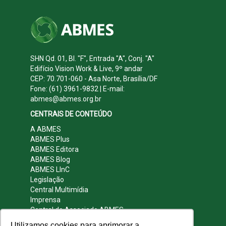
SHN Qd. 01, Bl. "F", Entrada "A", Conj. "A"
Edifício Vision Work & Live, 9º andar
CEP: 70.701-060 - Asa Norte, Brasília/DF
Fone: (61) 3961-9832 | E-mail:
abmes@abmes.org.br
CENTRAIS DE CONTEÚDO
A ABMES
ABMES Plus
ABMES Editora
ABMES Blog
ABMES LInC
Legislação
Central Multimídia
Imprensa
Central do Associado ABMES
Contato
Utilizamos cookies para aprimorar a