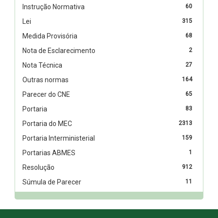
Instrução Normativa
60
Lei
315
Medida Provisória
68
Nota de Esclarecimento
2
Nota Técnica
27
Outras normas
164
Parecer do CNE
65
Portaria
83
Portaria do MEC
2313
Portaria Interministerial
159
Portarias ABMES
1
Resolução
912
Súmula de Parecer
11