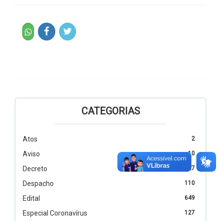
CATEGORIAS
Atos
2
Aviso
10
Decreto
327
Despacho
110
Edital
649
Especial Coronavírus
127