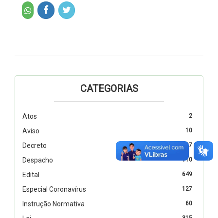
CATEGORIAS
Atos
2
Aviso
10
Decreto
327
Despacho
110
Edital
649
Especial Coronavírus
127
Instrução Normativa
60
315