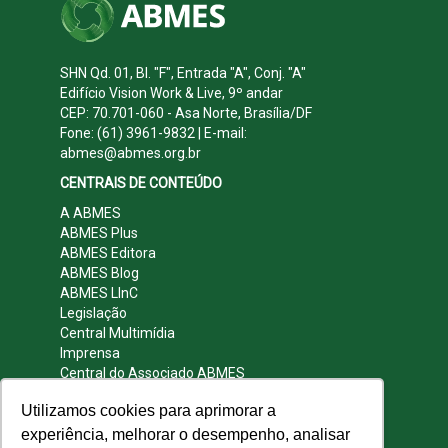
SHN Qd. 01, Bl. "F", Entrada "A", Conj. "A"
Edifício Vision Work & Live, 9º andar
CEP: 70.701-060 - Asa Norte, Brasília/DF
Fone: (61) 3961-9832 | E-mail:
abmes@abmes.org.br
CENTRAIS DE CONTEÚDO
A ABMES
ABMES Plus
ABMES Editora
ABMES Blog
ABMES LInC
Legislação
Central Multimídia
Imprensa
Central do Associado ABMES
Contato
Utilizamos cookies para aprimorar a
REDES SOCIAIS
experiência, melhorar o desempenho, analisar