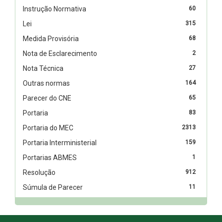
Instrução Normativa
60
Lei
315
Medida Provisória
68
Nota de Esclarecimento
2
Nota Técnica
27
Outras normas
164
Parecer do CNE
65
Portaria
83
Portaria do MEC
2313
Portaria Interministerial
159
Portarias ABMES
1
Resolução
912
Súmula de Parecer
11