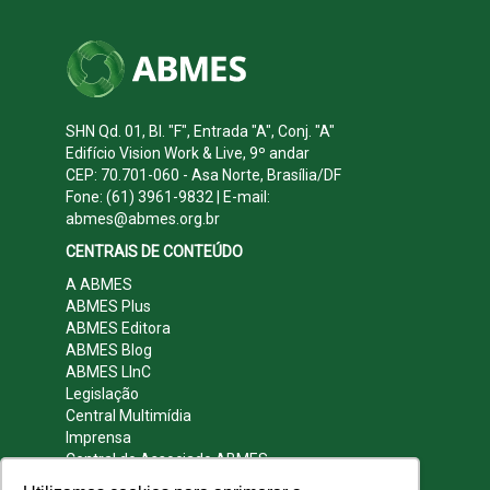
SHN Qd. 01, Bl. "F", Entrada "A", Conj. "A"
Edifício Vision Work & Live, 9º andar
CEP: 70.701-060 - Asa Norte, Brasília/DF
Fone: (61) 3961-9832 | E-mail:
abmes@abmes.org.br
CENTRAIS DE CONTEÚDO
A ABMES
ABMES Plus
ABMES Editora
ABMES Blog
ABMES LInC
Legislação
Central Multimídia
Imprensa
Central do Associado ABMES
Contato