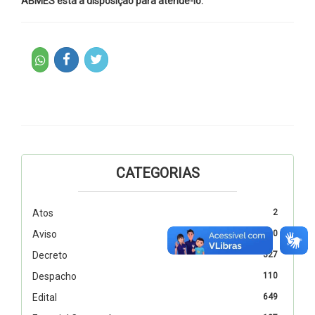
ABMES está à disposição para atendê-lo.
CATEGORIAS
Atos
2
Aviso
10
Decreto
327
Despacho
110
Edital
649