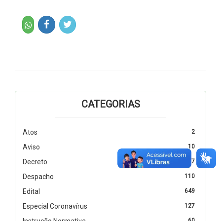
CATEGORIAS
Atos
2
Aviso
10
Decreto
327
Despacho
110
Edital
649
Especial Coronavírus
127
Instrução Normativa
60