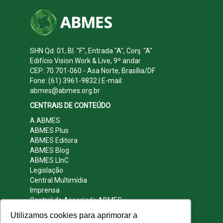
SHN Qd. 01, Bl. "F", Entrada "A", Conj. "A"
Edifício Vision Work & Live, 9º andar
CEP: 70.701-060 - Asa Norte, Brasília/DF
Fone: (61) 3961-9832 | E-mail:
abmes@abmes.org.br
CENTRAIS DE CONTEÚDO
A ABMES
ABMES Plus
ABMES Editora
ABMES Blog
ABMES LInC
Legislação
Central Multimídia
Imprensa
Central do Associado ABMES
Contato
Utilizamos cookies para aprimorar a