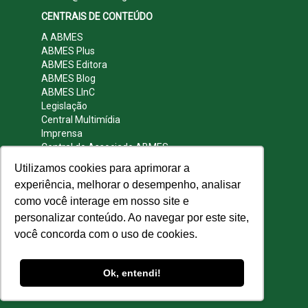
CENTRAIS DE CONTEÚDO
A ABMES
ABMES Plus
ABMES Editora
ABMES Blog
ABMES LInC
Legislação
Central Multimídia
Imprensa
Central do Associado ABMES
Contato
Utilizamos cookies para aprimorar a
REDES SOCIAIS
experiência, melhorar o desempenho, analisar
como você interage em nosso site e
personalizar conteúdo. Ao navegar por este site,
você concorda com o uso de cookies.
© 2009 - 2026 ABMES. Todos os direitos
reservados.
Ok, entendi!