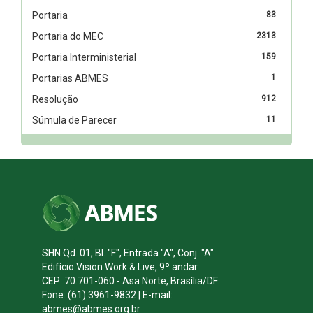
Portaria
83
Portaria do MEC
2313
Portaria Interministerial
159
Portarias ABMES
1
Resolução
912
Súmula de Parecer
11
SHN Qd. 01, Bl. "F", Entrada "A", Conj. "A"
Edifício Vision Work & Live, 9º andar
CEP: 70.701-060 - Asa Norte, Brasília/DF
Fone: (61) 3961-9832 | E-mail:
abmes@abmes.org.br