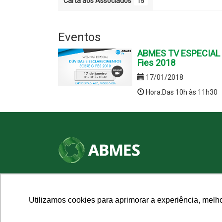
Carta aos Associados
15
Eventos
ABMES TV ESPECIAL -
Fies 2018
17/01/2018
Hora:Das 10h às 11h30
SHN Qd. 01, Bl. "F", Entrada "A", Conj. "A"
Edifício Vision Work & Live, 9º andar
CEP: 70.701-060 - Asa Norte, Brasília/DF
Utilizamos cookies para aprimorar a experiência, melh
Fone: (61) 3961-9832 | E-mail: abmes@abmes.org.br