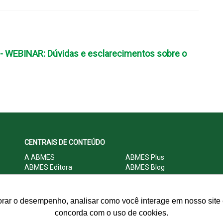
 WEBINAR: Dúvidas e esclarecimentos sobre o
CENTRAIS DE CONTEÚDO
A ABMES
ABMES Plus
ABMES Editora
ABMES Blog
ABMES LInC
Legislação
Central Multimídia
Imprensa
Central do Associado ABMES
Contato
orar o desempenho, analisar como você interage em nosso site e
concorda com o uso de cookies.