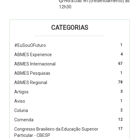
Hora:Das 9h (credenciamento) às
12h30
CATEGORIAS
#EuSouOFuturo
1
ABMES Experience
4
ABMES Internacional
67
ABMES Pesquisas
1
ABMES Regional
78
Artigos
3
Aviso
1
Coluna
2
Comenda
12
Congresso Brasileiro da Educação Superior
17
Particular - CBESP