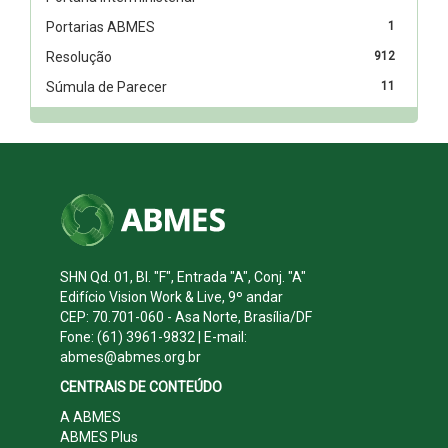
Portarias ABMES
1
Resolução
912
Súmula de Parecer
11
SHN Qd. 01, Bl. "F", Entrada "A", Conj. "A"
Edifício Vision Work & Live, 9º andar
CEP: 70.701-060 - Asa Norte, Brasília/DF
Fone: (61) 3961-9832 | E-mail:
abmes@abmes.org.br
CENTRAIS DE CONTEÚDO
A ABMES
ABMES Plus