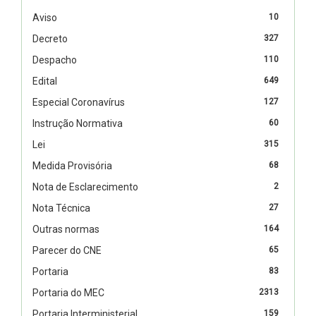
Aviso
10
Decreto
327
Despacho
110
Edital
649
Especial Coronavírus
127
Instrução Normativa
60
Lei
315
Medida Provisória
68
Nota de Esclarecimento
2
Nota Técnica
27
Outras normas
164
Parecer do CNE
65
Portaria
83
Portaria do MEC
2313
Portaria Interministerial
159