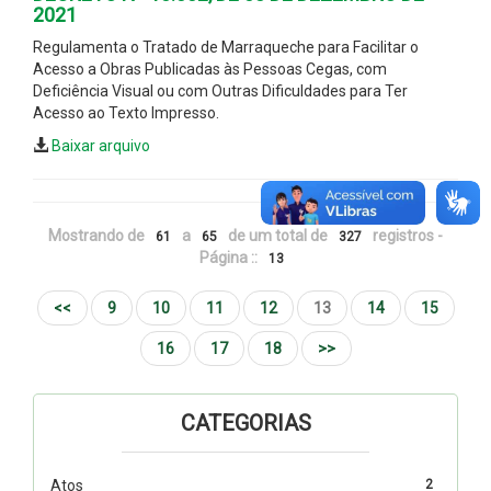
2021
Regulamenta o Tratado de Marraqueche para Facilitar o
Acesso a Obras Publicadas às Pessoas Cegas, com
Deficiência Visual ou com Outras Dificuldades para Ter
Acesso ao Texto Impresso.
Baixar arquivo
Mostrando de
a
de um total de
registros -
61
65
327
Página ::
13
<<
9
10
11
12
13
14
15
16
17
18
>>
CATEGORIAS
Atos
2