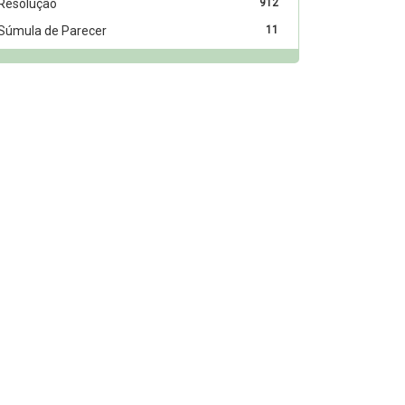
Resolução
912
Súmula de Parecer
11