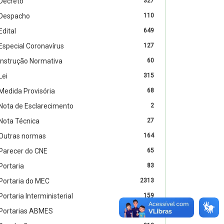
Decreto
327
Despacho
110
Edital
649
Especial Coronavírus
127
Instrução Normativa
60
Lei
315
Medida Provisória
68
Nota de Esclarecimento
2
Nota Técnica
27
Outras normas
164
Parecer do CNE
65
Portaria
83
Portaria do MEC
2313
Portaria Interministerial
159
Portarias ABMES
1