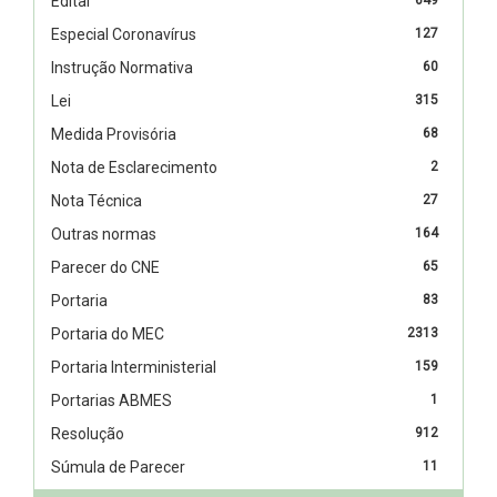
Edital
Especial Coronavírus
127
Instrução Normativa
60
Lei
315
Medida Provisória
68
Nota de Esclarecimento
2
Nota Técnica
27
Outras normas
164
Parecer do CNE
65
Portaria
83
Portaria do MEC
2313
Portaria Interministerial
159
Portarias ABMES
1
Resolução
912
Súmula de Parecer
11