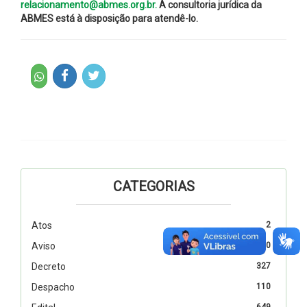
relacionamento@abmes.org.br.
A consultoria jurídica da
ABMES está à disposição para atendê-lo.
CATEGORIAS
Atos
2
Aviso
10
Decreto
327
Despacho
110
649