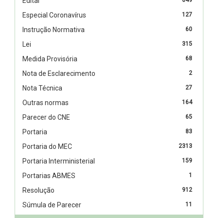
Edital
Especial Coronavírus
127
Instrução Normativa
60
Lei
315
Medida Provisória
68
Nota de Esclarecimento
2
Nota Técnica
27
Outras normas
164
Parecer do CNE
65
Portaria
83
Portaria do MEC
2313
Portaria Interministerial
159
Portarias ABMES
1
Resolução
912
Súmula de Parecer
11