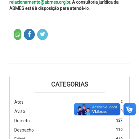
relacionamento@abmes.org.br.
A consultoria jurídica da
ABMES está à disposição para atendê-lo.
CATEGORIAS
Atos
2
Aviso
10
Decreto
327
Despacho
110
649