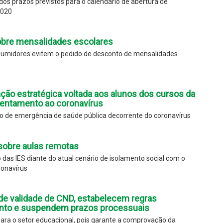
os prazos previstos para o calendário de abertura de
2020
bre mensalidades escolares
umidores evitem o pedido de desconto de mensalidades
ação estratégica voltada aos alunos dos cursos da
rentamento ao coronavírus
ado de emergência de saúde pública decorrente do coronavírus
obre aulas remotas
das IES diante do atual cenário de isolamento social com o
ronavírus
de validade de CND, estabelecem regras
ento e suspendem prazos processuais
ra o setor educacional, pois garante a comprovação da