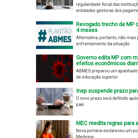
regularidade fiscal das institu
entidades gestoras dos pagame
Revogado trecho de MP q
4 meses
Alternativa, portanto, não mai
enfrentamento da situação
Governo edita MP com me
efeitos econômicos dian
ABMES preparou um apanhado do
de educação superior
Inep suspende prazo para
O novo prazo será definido após 
país
MEC reedita regras para 
Nova portaria esclareceu um pon
Medicina