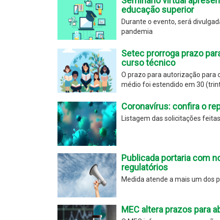
Seminário virtual aprese
educação superior
Durante o evento, será divulga
pandemia
Setec prorroga prazo para
curso técnico
O prazo para autorização para o
médio foi estendido em 30 (trint
Coronavírus: confira o rep
Listagem das solicitações feita
Publicada portaria com n
regulatórios
Medida atende a mais um dos po
MEC altera prazos para a