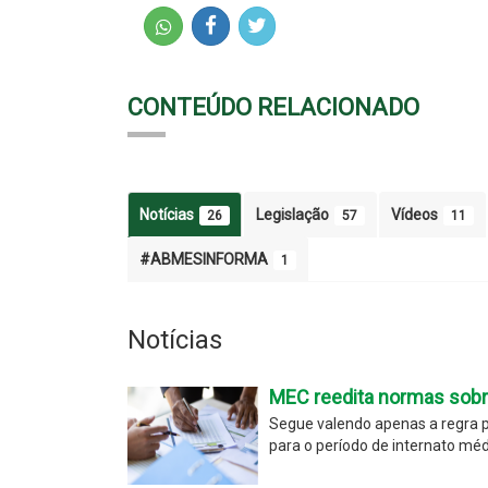
CONTEÚDO RELACIONADO
Notícias
Legislação
Vídeos
26
57
11
#ABMESINFORMA
1
Notícias
MEC reedita normas sobr
Segue valendo apenas a regra p
para o período de internato méd