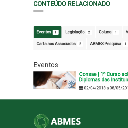
CONTEÚDO RELACIONADO
Eventos
Legislação
Coluna
V
1
2
1
Carta aos Associados
ABMES Pesquisa
2
1
Eventos
Consae | 1º Curso so
Diplomas das Institu
02/04/2018 a 08/05/20