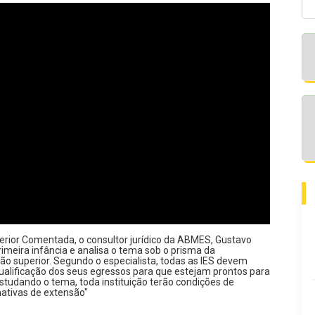
rior Comentada, o consultor jurídico da ABMES, Gustavo
rimeira infância e analisa o tema sob o prisma da
ção superior. Segundo o especialista, todas as IES devem
qualificação dos seus egressos para que estejam prontos para
studando o tema, toda instituição terão condições de
mativas de extensão"