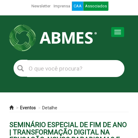
Newsletter
Imprensa
CAA
Associados
Toggle
navigation
Eventos
Detalhe
SEMINÁRIO ESPECIAL DE FIM DE ANO
| TRANSFORMAÇÃO DIGITAL NA