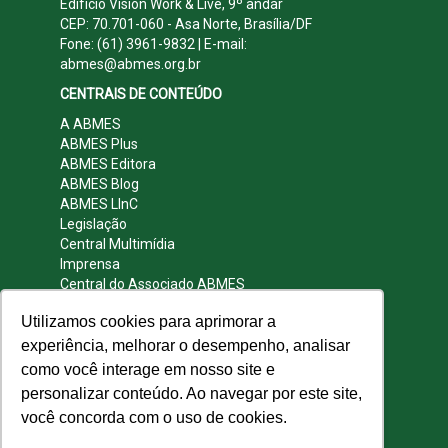
Edifício Vision Work & Live, 9º andar
CEP: 70.701-060 - Asa Norte, Brasília/DF
Fone: (61) 3961-9832 | E-mail:
abmes@abmes.org.br
CENTRAIS DE CONTEÚDO
A ABMES
ABMES Plus
ABMES Editora
ABMES Blog
ABMES LInC
Legislação
Central Multimídia
Imprensa
Central do Associado ABMES
Contato
Utilizamos cookies para aprimorar a
REDES SOCIAIS
experiência, melhorar o desempenho, analisar
como você interage em nosso site e
personalizar conteúdo. Ao navegar por este site,
você concorda com o uso de cookies.
© 2009 - 2026 ABMES. Todos os direitos