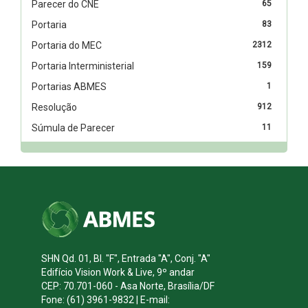
Parecer do CNE
65
Portaria
83
Portaria do MEC
2312
Portaria Interministerial
159
Portarias ABMES
1
Resolução
912
Súmula de Parecer
11
SHN Qd. 01, Bl. "F", Entrada "A", Conj. "A"
Edifício Vision Work & Live, 9º andar
CEP: 70.701-060 - Asa Norte, Brasília/DF
Fone: (61) 3961-9832 | E-mail: