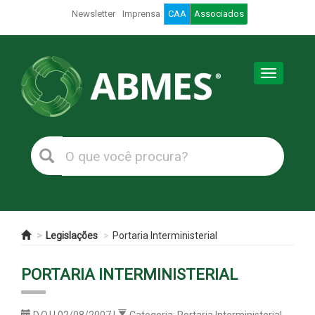
Newsletter
Imprensa
CAA
Associados
Toggle
navigation
Legislações
Portaria Interministerial
PORTARIA INTERMINISTERIAL
D.O.U 02/08/2007 |
Categoria: Portaria Interministerial