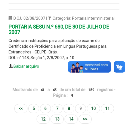
D.O.U 02/08/2007 |
Categoria: Portaria Interministerial
PORTARIA SESU N.º 680, DE 30 DE JULHO DE
2007
Credencia instituições para aplicação do exame do
Certificado de Proficiência em Língua Portuguesa para
Estrangeiros - CELPE- Brás.
DOU n° 148, Seção 1, 2/8/2007, p. 10
Baixar arquivo
Mostrando de
a
de um total de
registros -
41
45
159
Página ::
9
<<
5
6
7
8
9
10
11
12
13
14
>>