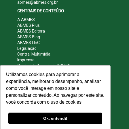
abmes@abmes.org.br
CENTRAIS DE CONTEÚDO
A ABMES
ABMES Plus
ABMES Editora
ABMES Blog
ABMES LInC
Legislação
Central Multimídia
Imprensa
Central do Associado ABMES
Contato
Utilizamos cookies para aprimorar a
REDES SOCIAIS
experiência, melhorar o desempenho, analisar
como você interage em nosso site e
personalizar conteúdo. Ao navegar por este site,
você concorda com o uso de cookies.
© 2009 - 2026 ABMES. Todos os direitos
reservados.
Ok, entendi!