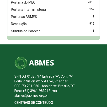
Portaria do MEC
2313
Portaria Interministerial
159
Portarias ABMES
1
Resolução
912
Súmula de Parecer
11
SHN Qd. 01, Bl. "F", Entrada "A", Conj. "A"
Edifício Vision Work & Live, 9º andar
CEP: 70.701-060 - Asa Norte, Brasília/DF
Fone: (61) 3961-9832 | E-mail:
abmes@abmes.org.br
CENTRAIS DE CONTEÚDO