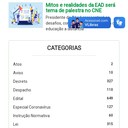
Mitos e realidades da EAD será
tema de palestra no CNE
Presidente da Abed apresentará os
desafios, conquistas e a importância da
educação a distância
CATEGORIAS
Atos
2
Aviso
10
Decreto
327
Despacho
110
Edital
649
Especial Coronavírus
127
Instrução Normativa
60
Lei
315