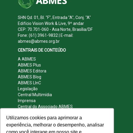
SHN Qd. 01, Bl. "F", Entrada "A", Conj. "A"
Edifício Vision Work & Live, 9º andar
CEP: 70.701-060 - Asa Norte, Brasília/DF
Fone: (61) 3961-9832 | E-mail:
abmes@abmes.org.br
CENTRAIS DE CONTEÚDO
A ABMES
ABMES Plus
ABMES Editora
ABMES Blog
ABMES LInC
Legislação
Central Multimídia
Imprensa
Central do Associado ABMES
Contato
Utilizamos cookies para aprimorar a
REDES SOCIAIS
experiência, melhorar o desempenho, analisar
como você interage em nosso site e