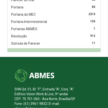
Portaria
83
Portaria do MEC
2313
Portaria Interministerial
159
Portarias ABMES
1
Resolução
912
Súmula de Parecer
11
SHN Qd. 01, Bl. "F", Entrada "A", Conj. "A"
Edifício Vision Work & Live, 9º andar
CEP: 70.701-060 - Asa Norte, Brasília/DF
Fone: (61) 3961-9832 | E-mail: