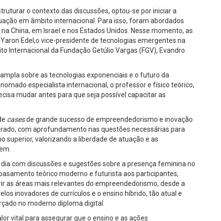
truturar o contexto das discussões, optou-se por iniciar a
uação em âmbito internacional. Para isso, foram abordados
a China, em Israel e nos Estados Unidos. Nesse momento, as
 Yaron Edel,o vice-presidente de tecnologias emergentes na
ireito Internacional da Fundação Getúlio Vargas (FGV), Evandro
mpla sobre as tecnologias exponenciais e o futuro da
nomado especialista internacional, o professor e físico teórico,
ecisa mudar antes para que seja possível capacitar as
 de
cases
de grande sucesso de empreendedorismo e inovação
orado, com aprofundamento nas questões necessárias para
 superior, valorizando a liberdade de atuação e as
iem.
dia com discussões e sugestões sobre a presença feminina no
samento teórico moderno e futurista aos participantes,
ir as áreas mais relevantes do empreendedorismo, desde a
los inovadores de currículos e o ensino híbrido, tão atual e
çado no moderno diploma digital.
alor vital para assegurar que o ensino e as ações