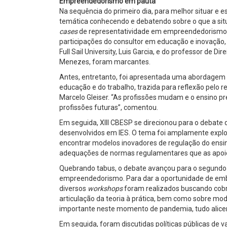
Empreendedorismo em pauta
Na sequência do primeiro dia, para melhor situar e es
temática conhecendo e debatendo sobre o que a sit
cases
de representatividade em empreendedorismo n
participações do consultor em educação e inovação,
Full Sail University, Luis Garcia, e do professor de D
Menezes, foram marcantes.
Antes, entretanto, foi apresentada uma abordagem a
educação e do trabalho, trazida para reflexão pelo re
Marcelo Gleiser. “As profissões mudam e o ensino pr
profissões futuras”, comentou.
Em seguida, XIII CBESP se direcionou para o debate
desenvolvidos em IES. O tema foi amplamente expl
encontrar modelos inovadores de regulação do ensino
adequações de normas regulamentares que as apo
Quebrando tabus, o debate avançou para o segundo 
empreendedorismo. Para dar a oportunidade de emba
diversos
workshops
foram realizados buscando cobr
articulação da teoria à prática, bem como sobre mode
importante neste momento de pandemia, tudo alicer
Em seguida, foram discutidas políticas públicas de v