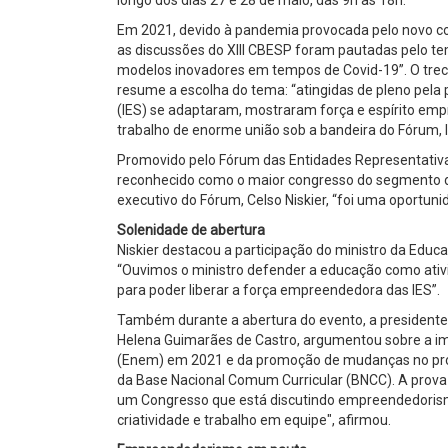
Em 2021, devido à pandemia provocada pelo novo cor
as discussões do XIII CBESP foram pautadas pelo 
modelos inovadores em tempos de Covid-19”. O trech
resume a escolha do tema: “atingidas de pleno pela 
(IES) se adaptaram, mostraram força e espírito emp
trabalho de enorme união sob a bandeira do Fórum, 
Promovido pelo Fórum das Entidades Representativas 
reconhecido como o maior congresso do segmento da
executivo do Fórum, Celso Niskier, “foi uma oportu
Solenidade de abertura
Niskier destacou a participação do ministro da Educaç
“Ouvimos o ministro defender a educação como ativi
para poder liberar a força empreendedora das IES”.
Também durante a abertura do evento, a presidente
Helena Guimarães de Castro, argumentou sobre a im
(Enem) em 2021 e da promoção de mudanças no proc
da Base Nacional Comum Curricular (BNCC). A prova
um Congresso que está discutindo empreendedorism
criatividade e trabalho em equipe", afirmou.