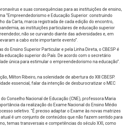
onavírus e suas consequências para as instituições de ensino,
tema “Empreendedorismo e Educação Superior: construindo
o da Carta, marca registrada de cada edição do encontro,
pandemia, as instituições particulares de educação superior
reendedor, não se curvando diante das adversidades e, em
levaram a cabo este importante evento”.
do Ensino Superior Particular e pela Linha Direta, o CBESP é
 educação superior do País. De acordo com o secretário
nidade única para estimular o empreendedorismo na educação”.
ão, Milton Ribeiro, na solenidade de abertura do XIII CBESP.
dade essencial, falar da intenção de desburocratizar o MEC
 do Conselho Nacional de Educação (CNE), professora Maria
portância da realização do Exame Nacional do Ensino Médio
esso seletivo. "É preciso adaptar o Exame às novas matrizes
 atual é um conjunto de conteúdos que não fazem sentido para
o, temas transversais e competências do século XXI, como