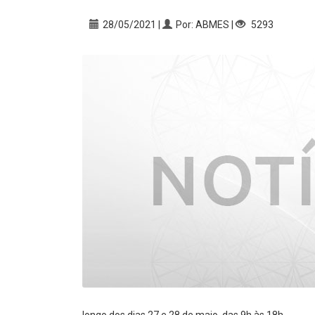
28/05/2021 |
Por: ABMES |
5293
longo dos dias 27 e 28 de maio, das 9h às 18h.