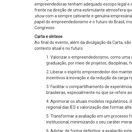
empreendedoras tenham adequado escopo legal e es
frente na direção de uma estimulante atmosfera que 
show
com a sempre cativante e genuína empresária b
papel do empreendedorismo e o futuro do Brasil, m
Congresso.
Carta e síntese
Ao final do evento, além da divulgação da Carta, são
contexto atual e no futuro:
1. Valorizar o empreendedorismo, como uma da
graduação, por meio de projetos, disciplinas
2. Liberar o espírito empreendedor dos manten
incentivos à inovação e da redução da carga r
3. Facilitar o compartilhamento de experiênci
brasileiras, especialmente no que se refere 
4. Aprimorar os atuais modelos regulatórios, 
regional das IES e valorização das formas alter
5. Transformar a avaliação em um processo 
institucional, minimizando o seu caráter mera
6. Adotar, de forma definitiva, a avaliação exte