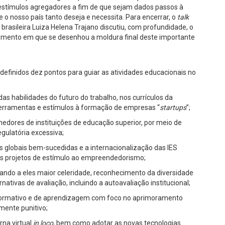
tímulos agregadores a fim de que sejam dados passos à
o nosso país tanto deseja e necessita. Para encerrar, o
talk
rasileira Luiza Helena Trajano discutiu, com profundidade, o
omento em que se desenhou a moldura final deste importante
 definidos dez pontos para guiar as atividades educacionais no
s habilidades do futuro do trabalho, nos currículos da
, ferramentas e estímulos à formação de empresas “
startups
”;
edores de instituições de educação superior, por meio de
egulatória excessiva;
as globais bem-sucedidas e a internacionalização das IES
aos projetos de estímulo ao empreendedorismo;
dando a eles maior celeridade, reconhecimento da diversidade
nativas de avaliação, incluindo a autoavaliação institucional;
formativo e de aprendizagem com foco no aprimoramento
mente punitivo;
rna virtual
in loco
, bem como adotar as novas tecnologias