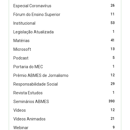
Especial Coronavírus
26
Fórum do Ensino Superior
11
Institucional
53
Legislação Atualizada
1
Matérias
41
Microsoft
13
Podcast
5
Portaria do MEC
1
Prêmio ABMES de Jornalismo
12
Responsabilidade Social
29
Revista Estudos
1
Seminários ABMES
390
Vídeos
12
Vídeos Animados
21
Webinar
9