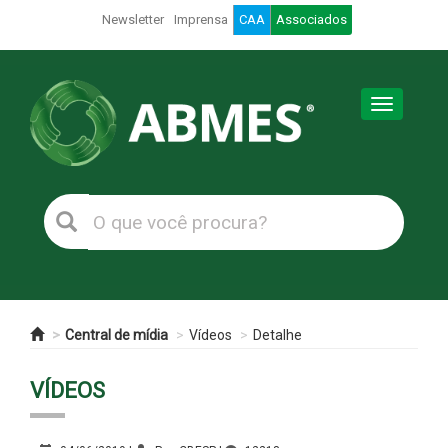
Newsletter
Imprensa
CAA
Associados
Toggle
navigation
Central de mídia
Vídeos
Detalhe
VÍDEOS