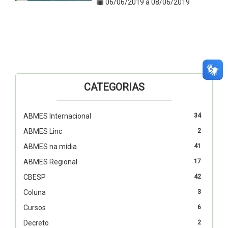
06/06/2019 a 08/06/2019
CATEGORIAS
ABMES Internacional
34
ABMES Linc
2
ABMES na mídia
41
ABMES Regional
17
CBESP
42
Coluna
3
Cursos
6
Decreto
2