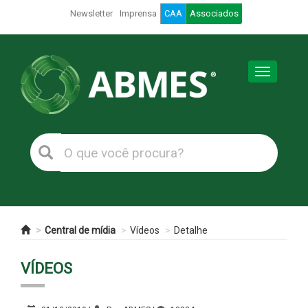
Newsletter
Imprensa
CAA
Associados
Toggle
navigation
Central de mídia
Vídeos
Detalhe
VÍDEOS