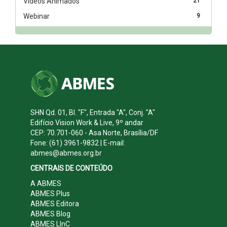
Vídeos Animados
21
Webinar
9
SHN Qd. 01, Bl. "F", Entrada "A", Conj. "A"
Edifício Vision Work & Live, 9º andar
CEP: 70.701-060 - Asa Norte, Brasília/DF
Fone: (61) 3961-9832 | E-mail:
abmes@abmes.org.br
CENTRAIS DE CONTEÚDO
A ABMES
ABMES Plus
ABMES Editora
ABMES Blog
ABMES LInC