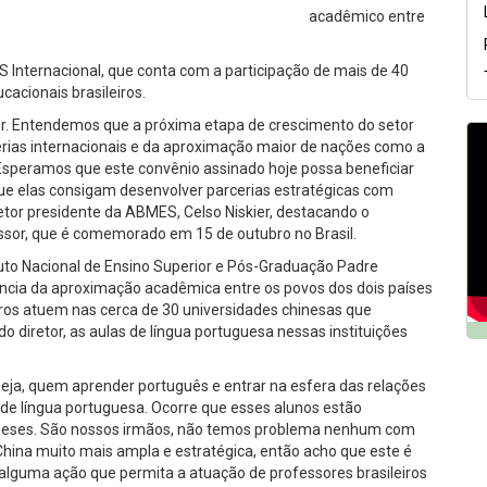
acadêmico entre
 Internacional, que conta com a participação de mais de 40
cacionais brasileiros.
or. Entendemos que a próxima etapa de crescimento do setor
//
cerias internacionais e da aproximação maior de nações como a
. Esperamos que este convênio assinado hoje possa beneficiar
ue elas consigam desenvolver parcerias estratégicas com
retor presidente da ABMES, Celso Niskier, destacando o
ssor, que é comemorado em 15 de outubro no Brasil.
ituto Nacional de Ensino Superior e Pós-Graduação Padre
ância da aproximação acadêmica entre os povos dos dois países
iros atuem nas cerca de 30 universidades chinesas que
 diretor, as aulas de língua portuguesa nessas instituições
 seja, quem aprender português e entrar na esfera das relações
s de língua portuguesa. Ocorre que esses alunos estão
gueses. São nossos irmãos, não temos problema nenhum com
China muito mais ampla e estratégica, então acho que este é
uma ação que permita a atuação de professores brasileiros