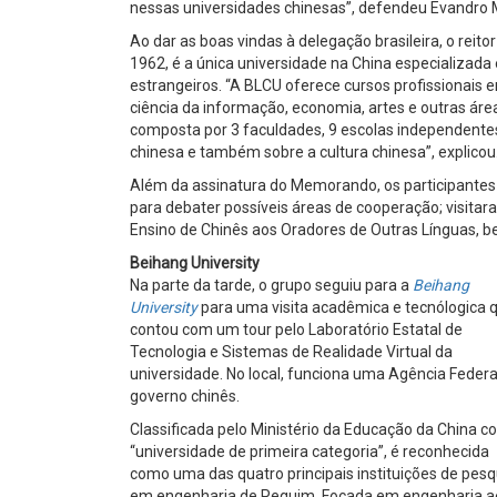
nessas universidades chinesas”, defendeu Evandro 
Ao dar as boas vindas à delegação brasileira, o reitor
1962, é a única universidade na China especializada
estrangeiros. “A BLCU oferece cursos profissionais 
ciência da informação, economia, artes e outras áre
composta por 3 faculdades, 9 escolas independentes
chinesa e também sobre a cultura chinesa”, explicou
Além da assinatura do Memorando, os participantes
para debater possíveis áreas de cooperação; visitar
Ensino de Chinês aos Oradores de Outras Línguas, be
Beihang University
Na parte da tarde, o grupo seguiu para a
Beihang
University
para uma visita acadêmica e tecnólogica 
contou com um tour pelo Laboratório Estatal de
Tecnologia e Sistemas de Realidade Virtual da
universidade. No local, funciona uma Agência Federa
governo chinês.
Classificada pelo Ministério da Educação da China 
“universidade de primeira categoria”, é reconhecida
como uma das quatro principais instituições de pesq
em engenharia de Pequim. Focada em engenharia aer