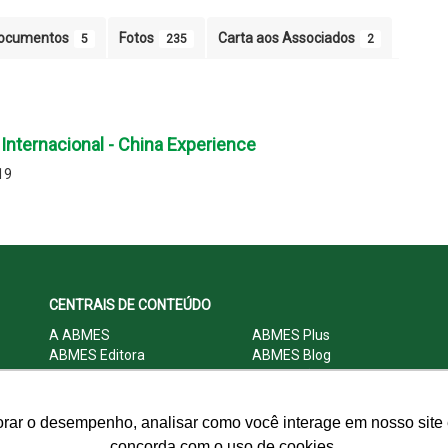
ocumentos
Fotos
Carta aos Associados
5
235
2
nternacional - China Experience
19
CENTRAIS DE CONTEÚDO
A ABMES
ABMES Plus
ABMES Editora
ABMES Blog
ABMES LInC
Legislação
Central Multimídia
Imprensa
Central do Associado ABMES
Contato
orar o desempenho, analisar como você interage em nosso site e
concorda com o uso de cookies.