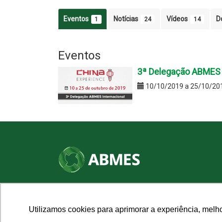
Eventos
Notícias
Vídeos
D
1
24
14
Eventos
3ª Delegação ABMES I
10/10/2019 a 25/10/20
SHN Qd. 01, Bl. "F", Entrada "A", Conj. "A"
Edifício Vision Work & Live, 9º andar
CEP: 70.701-060 - Asa Norte, Brasília/DF
Utilizamos cookies para aprimorar a experiência, melh
Fone: (61) 3961-9832 | E-mail: abmes@abmes.org.br