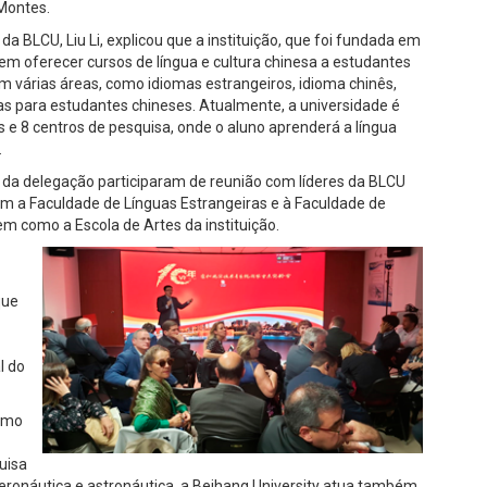
Montes.
 da BLCU, Liu Li, explicou que a instituição, que foi fundada em
 em oferecer cursos de língua e cultura chinesa a estudantes
em várias áreas, como idiomas estrangeiros, idioma chinês,
as para estudantes chineses. Atualmente, a universidade é
 e 8 centros de pesquisa, onde o aluno aprenderá a língua
.
 da delegação participaram de reunião com líderes da BLCU
am a Faculdade de Línguas Estrangeiras e à Faculdade de
m como a Escola de Artes da instituição.
que
l do
como
uisa
onáutica e astronáutica, a Beihang University atua também