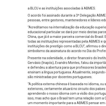
a BLCU e as instituições associadas à ABMES.
O acordo foi assinado durante a 3ª Delegação ABMES
pessoas, entre gestores, mantenedores e líderes edu
“Acreditamos na internalização da educação superi
educacional particular se dará por meio destas par
China, que já é a maior parceira comercial do Brasil
todas as instituições representadas pela ABMES e q
instituições de prestígio como a BLCU”, afirmou o di
simbolismo da assinatura do acordo no Dia do Profe
Presente na solenidade, o diretor financeiro do Inst
Gervásio (Inapós), Evandro Montes, falou da import
e defendeu a abertura para que professores brasile
ensinam a língua portuguesa. Atualmente, segundo do
são ministradas por docentes portugueses.
“A política externa chinesa é baseada no idioma, ou
exteriores, certamente atuará no circuito dos paíse
aprendendo o nosso idioma com a visão dos portu
isso, mas acho que o Brasil tem uma relação com a 
um momento importante para a ABMES pensar em alg