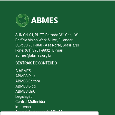
SHN Qd. 01, Bl. "F", Entrada "A", Conj. "A"
Edifício Vision Work & Live, 9º andar
CEP: 70.701-060 - Asa Norte, Brasília/DF
Fone: (61) 3961-9832 | E-mail:
abmes@abmes.org.br
CENTRAIS DE CONTEÚDO
A ABMES
ABMES Plus
ABMES Editora
ABMES Blog
ABMES LInC
Legislação
Central Multimídia
Imprensa
Central do Associado ABMES