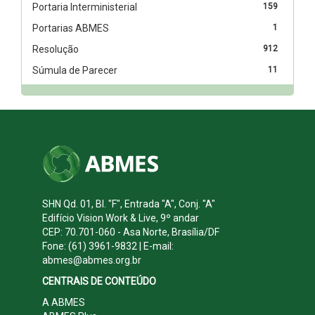
Portaria Interministerial
159
Portarias ABMES
1
Resolução
912
Súmula de Parecer
11
SHN Qd. 01, Bl. "F", Entrada "A", Conj. "A"
Edifício Vision Work & Live, 9º andar
CEP: 70.701-060 - Asa Norte, Brasília/DF
Fone: (61) 3961-9832 | E-mail:
abmes@abmes.org.br
CENTRAIS DE CONTEÚDO
A ABMES