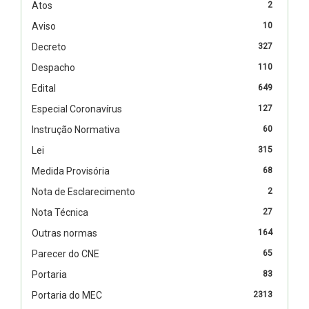
Atos
2
Aviso
10
Decreto
327
Despacho
110
Edital
649
Especial Coronavírus
127
Instrução Normativa
60
Lei
315
Medida Provisória
68
Nota de Esclarecimento
2
Nota Técnica
27
Outras normas
164
Parecer do CNE
65
Portaria
83
Portaria do MEC
2313