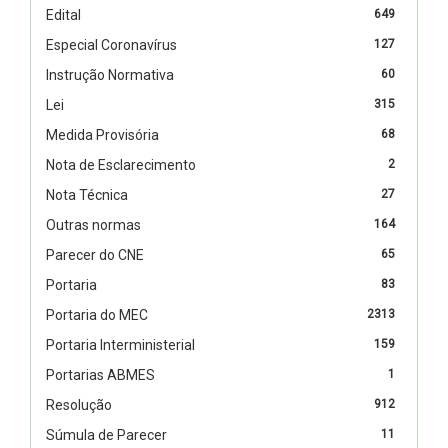
Edital
649
Especial Coronavírus
127
Instrução Normativa
60
Lei
315
Medida Provisória
68
Nota de Esclarecimento
2
Nota Técnica
27
Outras normas
164
Parecer do CNE
65
Portaria
83
Portaria do MEC
2313
Portaria Interministerial
159
Portarias ABMES
1
Resolução
912
Súmula de Parecer
11