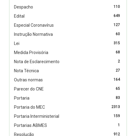
Despacho
110
Edital
649
Especial Coronavírus
127
Instrução Normativa
60
Lei
315
Medida Provisória
68
Nota de Esclarecimento
2
Nota Técnica
27
Outras normas
164
Parecer do CNE
65
Portaria
83
Portaria do MEC
2313
Portaria Interministerial
159
Portarias ABMES
1
Resolução
912