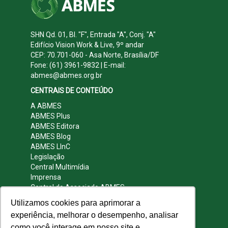
SHN Qd. 01, Bl. "F", Entrada "A", Conj. "A"
Edifício Vision Work & Live, 9º andar
CEP: 70.701-060 - Asa Norte, Brasília/DF
Fone: (61) 3961-9832 | E-mail:
abmes@abmes.org.br
CENTRAIS DE CONTEÚDO
A ABMES
ABMES Plus
ABMES Editora
ABMES Blog
ABMES LInC
Legislação
Central Multimídia
Imprensa
Central do Associado ABMES
Contato
Utilizamos cookies para aprimorar a
REDES SOCIAIS
experiência, melhorar o desempenho, analisar
como você interage em nosso site e