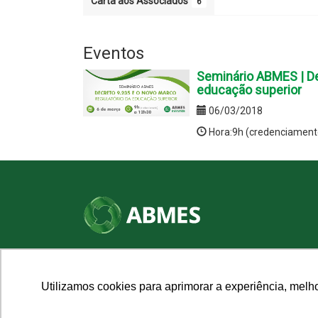
Carta aos Associados
6
Eventos
Seminário ABMES | De
educação superior
06/03/2018
Hora:9h (credenciament
SHN Qd. 01, Bl. "F", Entrada "A", Conj. "A"
Edifício Vision Work & Live, 9º andar
CEP: 70.701-060 - Asa Norte, Brasília/DF
Utilizamos cookies para aprimorar a experiência, melh
Fone: (61) 3961-9832 | E-mail: abmes@abmes.org.br