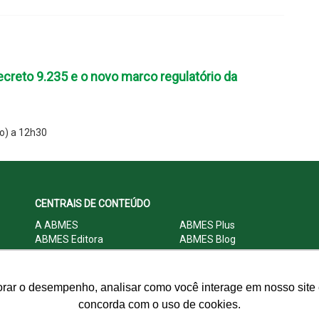
creto 9.235 e o novo marco regulatório da
o) a 12h30
CENTRAIS DE CONTEÚDO
A ABMES
ABMES Plus
ABMES Editora
ABMES Blog
ABMES LInC
Legislação
Central Multimídia
Imprensa
Central do Associado ABMES
Contato
orar o desempenho, analisar como você interage em nosso site e
concorda com o uso de cookies.