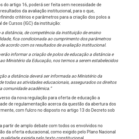
os do artigo 16, poderá ser feita sem necessidade de
resultados da avaliação institucional, para o que,
inindo critérios e parâmetros para a criação dos polos a
al de Cursos (IGC) da instituição:
 a distância, de competência da instituição de ensino
lidade, fica condicionada ao cumprimento dos parâmetros
 de acordo com os resultados de avaliação institucional.
everão informar a criação de polos de educação a distância e
 ao Ministério da Educação, nos termos a serem estabelecidos
ção a distância deverá ser informada ao Ministério da
 todas as atividades educacionais, assegurados os direitos
da comunidade acadêmica.”
verso da nova regulação para oferta de educação a
dade de regulamentação acerca da questão da abertura dos
rmente, com fulcro no disposto no artigo 13 do Decreto sob
a partir de amplo debate com todos os envolvidos no
ão da oferta educacional, como exigido pelo Plano Nacional
qualidade exigida pelo texto constitucional.