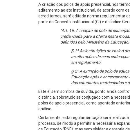
A criação dos polos de apoio presencial, nos term
aditamento ao ato institucional, de acordo com os 
acreditamos, será editada norma regulamentar def
partir do Conceito Institucional (CI) e do Índice Ger
“Art. 16. A criação de polo de educação
credenciada para a oferta nesta moda
definidos pelo Ministério da Educação,
§ 1º As instituições de ensino d
as alterações de seus endereços
em regulamento.
§ 2º A extinção de polo de educa
Educação após o encerramento de
dos estudantes matriculados e 
Este é, sem sombra de dúvida, ponto ainda contro
distância, sobretudo se conjugado com a necessi
polos de apoio presencial, como apontado anterio
análise.
Certamente, esta regulamentação será realizada 
processo, de modo a permitir a necessária expans
de Educação (PNE), mas sem olvidar a garantia de 