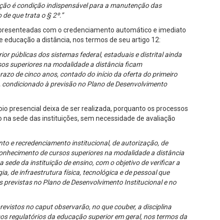
ação é condição indispensável para a manutenção das
de que trata o § 2º.”
am presenteadas com o credenciamento automático e imediato
 educação a distância, nos termos de seu artigo 12:
rior públicas dos sistemas federal, estaduais e distrital ainda
sos superiores na modalidade a distância ficam
zo de cinco anos, contado do início da oferta do primeiro
 condicionado à previsão no Plano de Desenvolvimento
io presencial deixa de ser realizada, porquanto os processos
o na sede das instituições, sem necessidade de avaliação
to e recredenciamento institucional, de autorização, de
onhecimento de cursos superiores na modalidade a distância
 sede da instituição de ensino, com o objetivo de verificar a
, de infraestrutura física, tecnológica e de pessoal que
es previstas no Plano de Desenvolvimento Institucional e no
evistos no caput observarão, no que couber, a disciplina
sos regulatórios da educação superior em geral, nos termos da