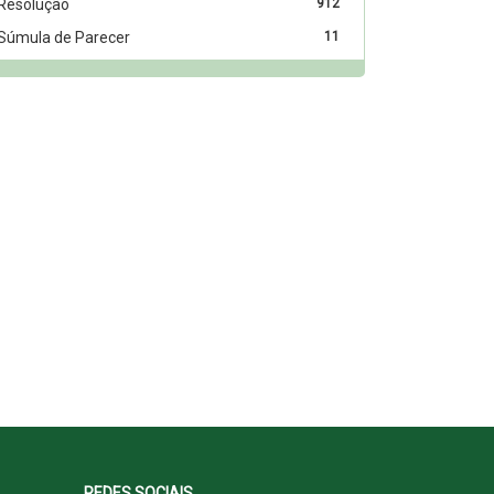
Resolução
912
Súmula de Parecer
11
REDES SOCIAIS