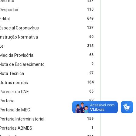
Decreto
327
Despacho
110
Edital
649
Especial Coronavírus
127
Instrução Normativa
60
Lei
315
Medida Provisória
68
Nota de Esclarecimento
2
Nota Técnica
27
Outras normas
164
Parecer do CNE
65
Portaria
83
Portaria do MEC
2313
Portaria Interministerial
159
Portarias ABMES
1