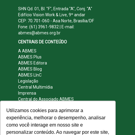
SHN Qd. 01, Bl. "F", Entrada "A", Conj. "A"
Edifício Vision Work & Live, 9º andar
CEP: 70.701-060 - Asa Norte, Brasília/DF
Fone: (61) 3961-9832 | E-mail:
abmes@abmes.org.br
CENTRAIS DE CONTEÚDO
A ABMES
ABMES Plus
ABMES Editora
ABMES Blog
ABMES LInC
Legislação
Central Multimídia
Imprensa
Central do Associado ABMES
Contato
Utilizamos cookies para aprimorar a
REDES SOCIAIS
experiência, melhorar o desempenho, analisar
como você interage em nosso site e
personalizar conteúdo. Ao navegar por este site,