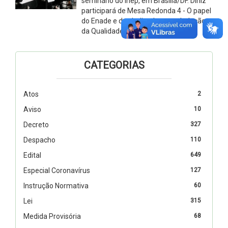
seminário do Inep, em Brasília/DF. Diniz
participará de Mesa Redonda 4 - O papel
do Enade e dos Indicadores na Indução
da Qualidade na Educação Superior
CATEGORIAS
Atos
2
Aviso
10
Decreto
327
Despacho
110
Edital
649
Especial Coronavírus
127
Instrução Normativa
60
Lei
315
Medida Provisória
68