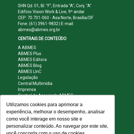
SHN Qd. 01, Bl. "F", Entrada "A", Conj. "A"
Edifício Vision Work & Live, 9º andar
CEP: 70.701-060 - Asa Norte, Brasília/DF
Fone: (61) 3961-9832 | E-mail:
abmes@abmes.org.br
CENTRAIS DE CONTEÚDO
A ABMES
ABMES Plus
ABMES Editora
ABMES Blog
ABMES LInC
Legislação
Central Multimídia
Imprensa
Central do Associado ABMES
Contato
Utilizamos cookies para aprimorar a
REDES SOCIAIS
experiência, melhorar o desempenho, analisar
como você interage em nosso site e
personalizar conteúdo. Ao navegar por este site,
você concorda com o uso de cookies.