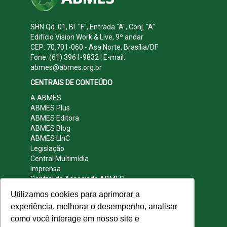
SHN Qd. 01, Bl. "F", Entrada "A", Conj. "A"
Edifício Vision Work & Live, 9º andar
CEP: 70.701-060 - Asa Norte, Brasília/DF
Fone: (61) 3961-9832 | E-mail:
abmes@abmes.org.br
CENTRAIS DE CONTEÚDO
A ABMES
ABMES Plus
ABMES Editora
ABMES Blog
ABMES LInC
Legislação
Central Multimídia
Imprensa
Central do Associado ABMES
Contato
Utilizamos cookies para aprimorar a
REDES SOCIAIS
experiência, melhorar o desempenho, analisar
como você interage em nosso site e