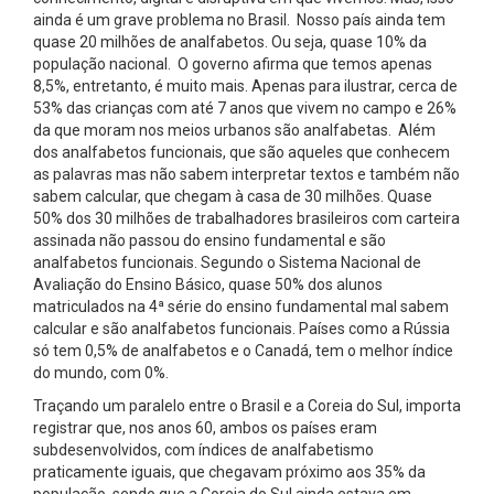
ainda é um grave problema no Brasil. Nosso país ainda tem
quase 20 milhões de analfabetos. Ou seja, quase 10% da
população nacional. O governo afirma que temos apenas
8,5%, entretanto, é muito mais. Apenas para ilustrar, cerca de
53% das crianças com até 7 anos que vivem no campo e 26%
da que moram nos meios urbanos são analfabetas. Além
dos analfabetos funcionais, que são aqueles que conhecem
as palavras mas não sabem interpretar textos e também não
sabem calcular, que chegam à casa de 30 milhões. Quase
50% dos 30 milhões de trabalhadores brasileiros com carteira
assinada não passou do ensino fundamental e são
analfabetos funcionais. Segundo o Sistema Nacional de
Avaliação do Ensino Básico, quase 50% dos alunos
matriculados na 4ª série do ensino fundamental mal sabem
calcular e são analfabetos funcionais. Países como a Rússia
só tem 0,5% de analfabetos e o Canadá, tem o melhor índice
do mundo, com 0%.
Traçando um paralelo entre o Brasil e a Coreia do Sul, importa
registrar que, nos anos 60, ambos os países eram
subdesenvolvidos, com índices de analfabetismo
praticamente iguais, que chegavam próximo aos 35% da
população, sendo que a Coreia do Sul ainda estava em