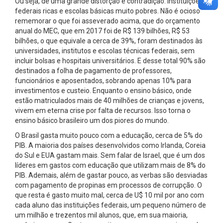
Ou seja, de uma grande distorção e contradição. Instituições
federais ricas e escolas básicas muito pobres. Não é ocioso
rememorar o que foi asseverado acima, que do orçamento
anual do MEC, que em 2017 foi de R$ 139 bilhões, R$ 53
bilhões, o que equivale a cerca de 39%, foram destinados às
universidades, institutos e escolas técnicas federais, sem
incluir bolsas e hospitais universitários. E desse total 90% são
destinados a folha de pagamento de professores,
funcionários e aposentados, sobrando apenas 10% para
investimentos e custeio. Enquanto o ensino básico, onde
estão matriculados mais de 40 milhões de crianças e jovens,
vivem em eterna crise por falta de recursos. Isso torna o
ensino básico brasileiro um dos piores do mundo.
O Brasil gasta muito pouco com a educação, cerca de 5% do
PIB. A maioria dos países desenvolvidos como Irlanda, Coreia
do Sul e EUA gastam mais. Sem falar de Israel, que é um dos
líderes em gastos com educação que utilizam mais de 8% do
PIB. Ademais, além de gastar pouco, as verbas são desviadas
com pagamento de propinas em processos de corrupção. O
que resta é gasto muito mal, cerca de U$ 10 mil por ano com
cada aluno das instituições federais, um pequeno número de
um milhão e trezentos mil alunos, que, em sua maioria,