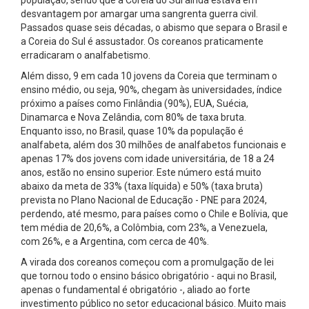
desvantagem por amargar uma sangrenta guerra civil.
Passados quase seis décadas, o abismo que separa o Brasil e
a Coreia do Sul é assustador. Os coreanos praticamente
erradicaram o analfabetismo.
Além disso, 9 em cada 10 jovens da Coreia que terminam o
ensino médio, ou seja, 90%, chegam às universidades, índice
próximo a países como Finlândia (90%), EUA, Suécia,
Dinamarca e Nova Zelândia, com 80% de taxa bruta.
Enquanto isso, no Brasil, quase 10% da população é
analfabeta, além dos 30 milhões de analfabetos funcionais e
apenas 17% dos jovens com idade universitária, de 18 a 24
anos, estão no ensino superior. Este número está muito
abaixo da meta de 33% (taxa líquida) e 50% (taxa bruta)
prevista no Plano Nacional de Educação - PNE para 2024,
perdendo, até mesmo, para países como o Chile e Bolívia, que
tem média de 20,6%, a Colômbia, com 23%, a Venezuela,
com 26%, e a Argentina, com cerca de 40%.
A virada dos coreanos começou com a promulgação de lei
que tornou todo o ensino básico obrigatório - aqui no Brasil,
apenas o fundamental é obrigatório -, aliado ao forte
investimento público no setor educacional básico. Muito mais