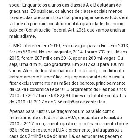
social. Enquanto os alunos das classes A e B estudam de
graça nas IES públicas, os alunos de classe sociais menos
favorecidas precisam trabalhar para pagar seus estudos em
virtude do princípio constitucional da gratuidade do ensino
público (Constituição Federal, Art. 206), que vamos analisar
mais adiante.
O MEC ofereceu em 2010, 76 mil vagas para o Fies. Em 2013,
foram 560 mil. No ano seguinte, 2014, foram 732 mil. Já em
2015, foram 287 mil e em 2016, apenas 203 mil vagas. Ou
seja, uma diminuição gradativa. Em 2017 caiu para 100 mil
vagas. Além de transformar o sistema num procedimento
extremamente burocrático, cuja operacionalidade passa a
ficar exclusivamente nas mãos dos bancos, principalmente
da Caixa Econômica Federal. O orçamento do Fies nos anos
2010 até 2017 foi de R$ 82,59 bilhões e o total de contratos
de 2010 até 2017 é de 2,56 milhões de contratos.
Apenas para ilustrar, se traçarmos um paralelo com o
financiamento estudantil dos EUA, enquanto no Brasil, de
2010 a 2017, o orçamento gasto com o financiamento foi de
82 bilhões de reais, nos EUA o orçamento já ultrapassou a
casa dos 2 trilhões de dólares. Lá, os estudantes pedem o