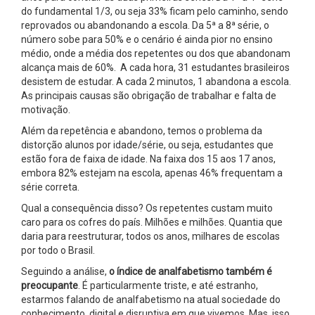
do fundamental 1/3, ou seja 33% ficam pelo caminho, sendo
reprovados ou abandonando a escola. Da 5ª a 8ª série, o
número sobe para 50% e o cenário é ainda pior no ensino
médio, onde a média dos repetentes ou dos que abandonam
alcança mais de 60%. A cada hora, 31 estudantes brasileiros
desistem de estudar. A cada 2 minutos, 1 abandona a escola.
As principais causas são obrigação de trabalhar e falta de
motivação.
Além da repetência e abandono, temos o problema da
distorção alunos por idade/série, ou seja, estudantes que
estão fora de faixa de idade. Na faixa dos 15 aos 17 anos,
embora 82% estejam na escola, apenas 46% frequentam a
série correta.
Qual a consequência disso? Os repetentes custam muito
caro para os cofres do país. Milhões e milhões. Quantia que
daria para reestruturar, todos os anos, milhares de escolas
por todo o Brasil.
Seguindo a análise,
o índice de analfabetismo também é
preocupante
. É particularmente triste, e até estranho,
estarmos falando de analfabetismo na atual sociedade do
conhecimento, digital e disruptiva em que vivemos. Mas, isso