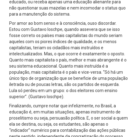
educado, ou receba apenas uma educação alienante para
não questionar suas mazelas e nem incomodar o status quo
para a manutenção do sistema.
Por amor ao bom senso e à consciência, ouso discordar.
Estou com Gustavo Ioschpe, quando assevera que se isso
fosse correto os países mais capitalistas do mundo seriam
aqueles com os piores índices de qualidade, e os menos
capitalistas, teriam os cidadãos mais instruídos e
intelectualizados. Mas, o que ocorre é exatamente o oposto.
Quanto mais capitalista o país, melhor e mais abrangente é o
seu sistema educacional. Quanto mais instruída é a
população, mais capitalista é o país e vice-versa. “Só há um
único tipo de organização que se beneficie de uma população
iletrada ou de poucas letras, são os partidos de esquerda.
Lula só perdeu em um grupo: o dos eleitores com ensino
superior”. (Gustavo Ioschpe).
Finalizando, cumpre notar que infelizmente, no Brasil, a
educação é, em muitas situações, apenas instrumento de
proselitismo ou seja, persuasão política. E, o ser social a quem
ela se destina, ou seja, os estudantes, são apenas o
“indicador” numérico para contabilização das ações públicas
neste sentido, independente da concretização do processo