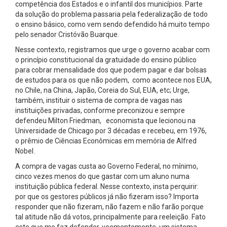
competência dos Estados e o infantil dos municípios. Parte
da solução do problema passaria pela federalização de todo
o ensino básico, como vem sendo defendido há muito tempo
pelo senador Cristóvão Buarque.
Nesse contexto, registramos que urge o governo acabar com
o princípio constitucional da gratuidade do ensino público
para cobrar mensalidade dos que podem pagar e dar bolsas
de estudos para os que não podem, como acontece nos EUA,
no Chile, na China, Japão, Coreia do Sul, EUA, etc; Urge,
também, instituir o sistema de compra de vagas nas
instituições privadas, conforme preconizou e sempre
defendeu Milton Friedman, economista que lecionou na
Universidade de Chicago por 3 décadas e recebeu, em 1976,
o prêmio de Ciências Econômicas em memória de Alfred
Nobel.
A compra de vagas custa ao Governo Federal, no mínimo,
cinco vezes menos do que gastar com um aluno numa
instituição pública federal. Nesse contexto, insta perquirir:
por que os gestores públicos já não fizeram isso? Importa
responder que não fizeram, não fazem e não farão porque
tal atitude não dá votos, principalmente para reeleição. Fato
este que me faz defender, veementemente, um sistema