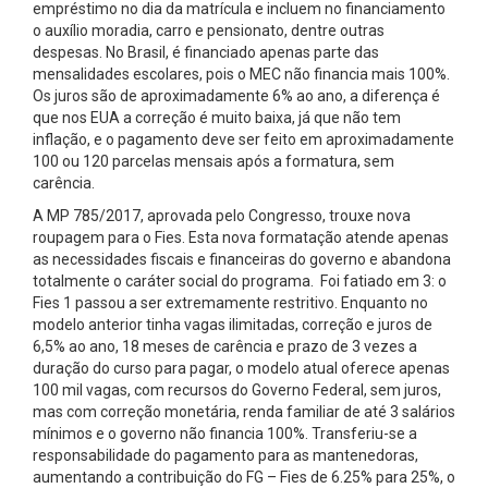
empréstimo no dia da matrícula e incluem no financiamento
o auxílio moradia, carro e pensionato, dentre outras
despesas. No Brasil, é financiado apenas parte das
mensalidades escolares, pois o MEC não financia mais 100%.
Os juros são de aproximadamente 6% ao ano, a diferença é
que nos EUA a correção é muito baixa, já que não tem
inflação, e o pagamento deve ser feito em aproximadamente
100 ou 120 parcelas mensais após a formatura, sem
carência.
A MP 785/2017, aprovada pelo Congresso, trouxe nova
roupagem para o Fies. Esta nova formatação atende apenas
as necessidades fiscais e financeiras do governo e abandona
totalmente o caráter social do programa. Foi fatiado em 3: o
Fies 1 passou a ser extremamente restritivo. Enquanto no
modelo anterior tinha vagas ilimitadas, correção e juros de
6,5% ao ano, 18 meses de carência e prazo de 3 vezes a
duração do curso para pagar, o modelo atual oferece apenas
100 mil vagas, com recursos do Governo Federal, sem juros,
mas com correção monetária, renda familiar de até 3 salários
mínimos e o governo não financia 100%. Transferiu-se a
responsabilidade do pagamento para as mantenedoras,
aumentando a contribuição do FG – Fies de 6.25% para 25%, o