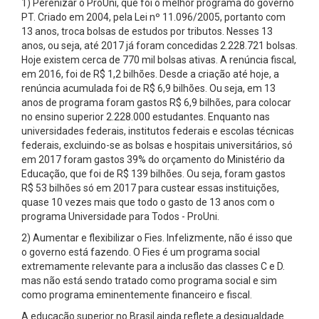
1) Perenizar o ProUni, que foi o melhor programa do governo
PT. Criado em 2004, pela Lei nº 11.096/2005, portanto com
13 anos, troca bolsas de estudos por tributos. Nesses 13
anos, ou seja, até 2017 já foram concedidas 2.228.721 bolsas.
Hoje existem cerca de 770 mil bolsas ativas. A renúncia fiscal,
em 2016, foi de R$ 1,2 bilhões. Desde a criação até hoje, a
renúncia acumulada foi de R$ 6,9 bilhões. Ou seja, em 13
anos de programa foram gastos R$ 6,9 bilhões, para colocar
no ensino superior 2.228.000 estudantes. Enquanto nas
universidades federais, institutos federais e escolas técnicas
federais, excluindo-se as bolsas e hospitais universitários, só
em 2017 foram gastos 39% do orçamento do Ministério da
Educação, que foi de R$ 139 bilhões. Ou seja, foram gastos
R$ 53 bilhões só em 2017 para custear essas instituições,
quase 10 vezes mais que todo o gasto de 13 anos com o
programa Universidade para Todos - ProUni.
2) Aumentar e flexibilizar o Fies. Infelizmente, não é isso que
o governo está fazendo. O Fies é um programa social
extremamente relevante para a inclusão das classes C e D.
mas não está sendo tratado como programa social e sim
como programa eminentemente financeiro e fiscal.
A educação superior no Brasil ainda reflete a desigualdade