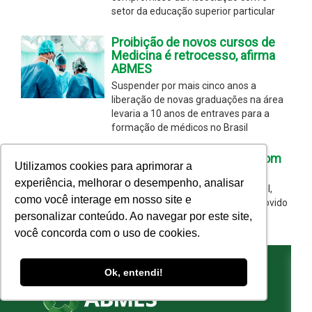
setor da educação superior particular
Proibição de novos cursos de
Medicina é retrocesso, afirma
ABMES
Suspender por mais cinco anos a
liberação de novas graduações na área
levaria a 10 anos de entraves para a
formação de médicos no Brasil
Janguiê Diniz lançará livro com
Utilizamos cookies para aprimorar a
reflexões sobre o Brasil
experiência, melhorar o desempenho, analisar
O evento acontece no dia 04 de abril,
como você interage em nosso site e
durante o próximo seminário promovido
personalizar conteúdo. Ao navegar por este site,
pela ABMES
você concorda com o uso de cookies.
Ok, entendi!