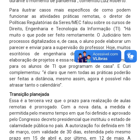
durante o momento de pandemia”, comentou Luiz Roberto.
Para ilustrar casos mais específicos de como podem
funcionar as atividades práticas remotas, o diretor de
Políticas Regulatórias da Seres/MEC falou sobre os cursos de
Direito, Engenharia e Tecnologia da Informação (TI). “Há
muito o que pode ser feito remotamente. O Judiciário tem
processos digitalizados e, de casa, o aluno pode elaborar um
parecer e enviar para a supervisão do professor. Hoje, muitos
escritórios de engenharia dispensam a presença na
elaboração de projetos e essa realidade é ainda mais comum
para os alunos de TI que programam de casa”. E Curi
complementou: “é claro que nem todas as práticas poderão
ser feitas a distância, mesmo assim, agora é possível não
atrasar tanto o calendário”.
Transição planejada
Essa é a terceira vez que o prazo para realização de aulas
remotas é prorrogado. Com a nova data, a medida é
permitida pelo mesmo tempo em que foi definido e aprovado
pelo Congresso decreto presidencial que instituiu o estado de
calamidade pública no país. A autorização foi definida em 18
de março, com validade de 30 dias, estendida pelo mesmo
prazo em 15 de abril e, por último, em 12 de maio. A