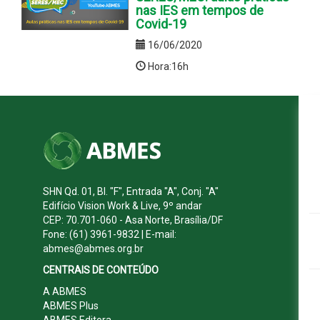
nas IES em tempos de
Covid-19
16/06/2020
Hora:16h
SHN Qd. 01, Bl. "F", Entrada "A", Conj. "A"
Edifício Vision Work & Live, 9º andar
CEP: 70.701-060 - Asa Norte, Brasília/DF
Fone: (61) 3961-9832 | E-mail:
abmes@abmes.org.br
CENTRAIS DE CONTEÚDO
A ABMES
ABMES Plus
ABMES Editora