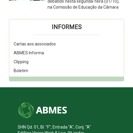
debatido nesta segunda-feira (01/10),
na Comissão de Educação da Câmara
INFORMES
Cartas aos associados
ABMES Informa
Clipping
Boletim
SHN Qd. 01, Bl. "F", Entrada "A", Conj. "A"
Edifício Vision Work & Live, 9º andar