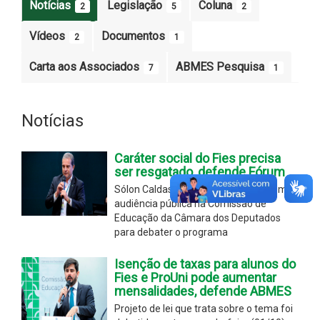
Notícias
Legislação
Coluna
2
5
2
Vídeos
Documentos
2
1
Carta aos Associados
ABMES Pesquisa
7
1
Notícias
Caráter social do Fies precisa
ser resgatado, defende Fórum
Sólon Caldas representou o Fórum em
audiência pública na Comissão de
Educação da Câmara dos Deputados
para debater o programa
Isenção de taxas para alunos do
Fies e ProUni pode aumentar
mensalidades, defende ABMES
Projeto de lei que trata sobre o tema foi