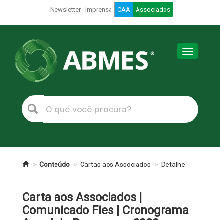
Newsletter
Imprensa
CAA
Associados
Toggle
navigation
Conteúdo
Cartas aos Associados
Detalhe
Carta aos Associados |
Comunicado Fies | Cronograma