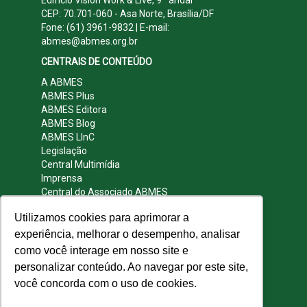
CEP: 70.701-060 - Asa Norte, Brasília/DF
Fone: (61) 3961-9832 | E-mail:
abmes@abmes.org.br
CENTRAIS DE CONTEÚDO
A ABMES
ABMES Plus
ABMES Editora
ABMES Blog
ABMES LInC
Legislação
Central Multimídia
Imprensa
Central do Associado ABMES
Contato
Utilizamos cookies para aprimorar a
REDES SOCIAIS
experiência, melhorar o desempenho, analisar
como você interage em nosso site e
personalizar conteúdo. Ao navegar por este site,
você concorda com o uso de cookies.
© 2009 - 2026 ABMES. Todos os direitos