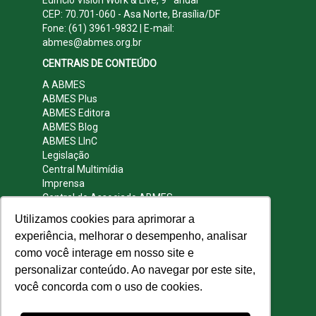
CEP: 70.701-060 - Asa Norte, Brasília/DF
Fone: (61) 3961-9832 | E-mail:
abmes@abmes.org.br
CENTRAIS DE CONTEÚDO
A ABMES
ABMES Plus
ABMES Editora
ABMES Blog
ABMES LInC
Legislação
Central Multimídia
Imprensa
Central do Associado ABMES
Contato
Utilizamos cookies para aprimorar a
REDES SOCIAIS
experiência, melhorar o desempenho, analisar
como você interage em nosso site e
personalizar conteúdo. Ao navegar por este site,
você concorda com o uso de cookies.
© 2009 - 2026 ABMES. Todos os direitos