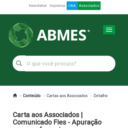
Newsletter
Imprensa
CAA
Associados
Toggle
navigation
Conteúdo
Cartas aos Associados
Detalhe
Carta aos Associados |
Comunicado Fies - Apuração