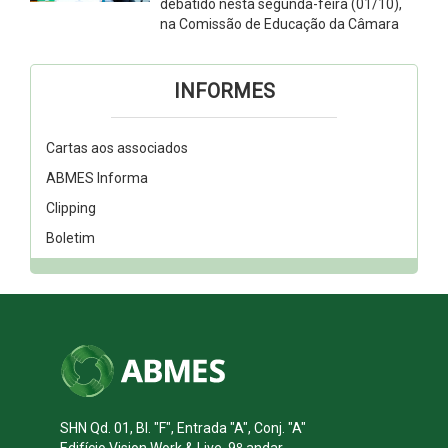
debatido nesta segunda-feira (01/10),
na Comissão de Educação da Câmara
INFORMES
Cartas aos associados
ABMES Informa
Clipping
Boletim
SHN Qd. 01, Bl. "F", Entrada "A", Conj. "A"
Edifício Vision Work & Live, 9º andar