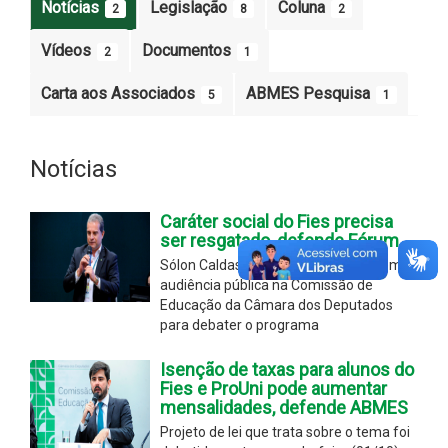
Notícias
Legislação
Coluna
2
8
2
Vídeos
Documentos
2
1
Carta aos Associados
ABMES Pesquisa
5
1
Notícias
Caráter social do Fies precisa
ser resgatado, defende Fórum
Sólon Caldas representou o Fórum em
audiência pública na Comissão de
Educação da Câmara dos Deputados
para debater o programa
Isenção de taxas para alunos do
Fies e ProUni pode aumentar
mensalidades, defende ABMES
Projeto de lei que trata sobre o tema foi