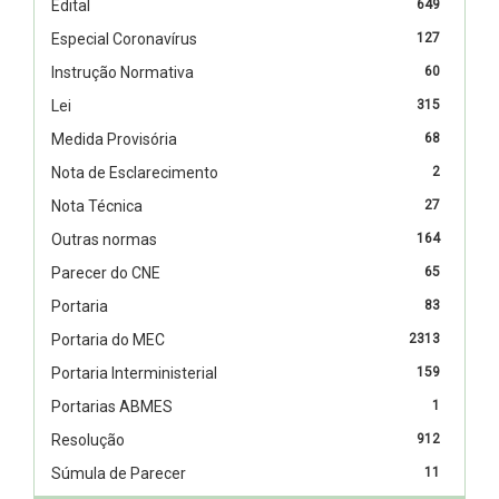
Edital
649
Especial Coronavírus
127
Instrução Normativa
60
Lei
315
Medida Provisória
68
Nota de Esclarecimento
2
Nota Técnica
27
Outras normas
164
Parecer do CNE
65
Portaria
83
Portaria do MEC
2313
Portaria Interministerial
159
Portarias ABMES
1
Resolução
912
Súmula de Parecer
11