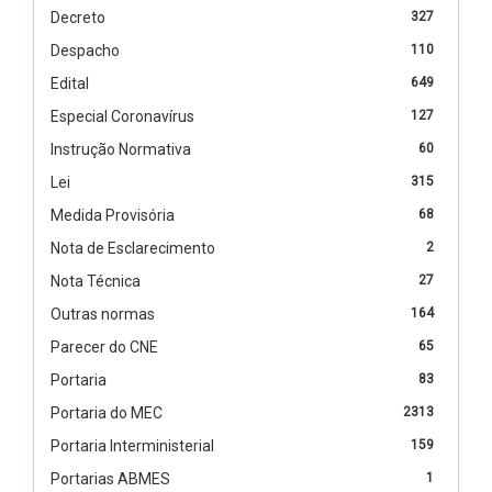
Decreto
327
Despacho
110
Edital
649
Especial Coronavírus
127
Instrução Normativa
60
Lei
315
Medida Provisória
68
Nota de Esclarecimento
2
Nota Técnica
27
Outras normas
164
Parecer do CNE
65
Portaria
83
Portaria do MEC
2313
Portaria Interministerial
159
Portarias ABMES
1