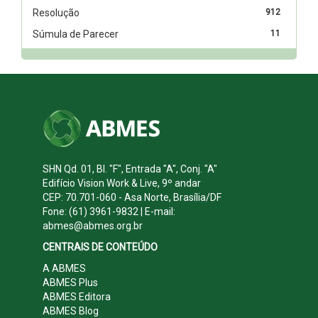
Resolução
912
Súmula de Parecer
11
SHN Qd. 01, Bl. "F", Entrada "A", Conj. "A"
Edifício Vision Work & Live, 9º andar
CEP: 70.701-060 - Asa Norte, Brasília/DF
Fone: (61) 3961-9832 | E-mail:
abmes@abmes.org.br
CENTRAIS DE CONTEÚDO
A ABMES
ABMES Plus
ABMES Editora
ABMES Blog