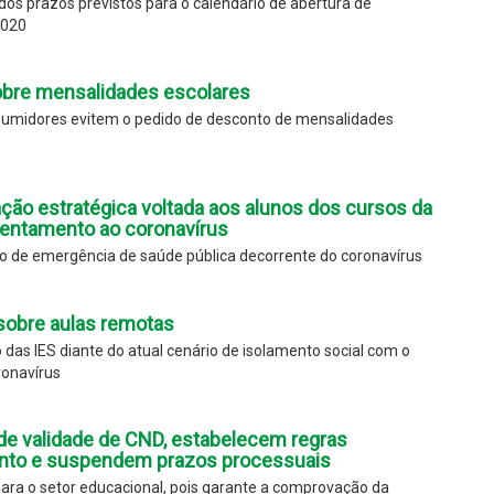
os prazos previstos para o calendário de abertura de
2020
bre mensalidades escolares
umidores evitem o pedido de desconto de mensalidades
ação estratégica voltada aos alunos dos cursos da
rentamento ao coronavírus
ado de emergência de saúde pública decorrente do coronavírus
obre aulas remotas
das IES diante do atual cenário de isolamento social com o
ronavírus
de validade de CND, estabelecem regras
ento e suspendem prazos processuais
ra o setor educacional, pois garante a comprovação da