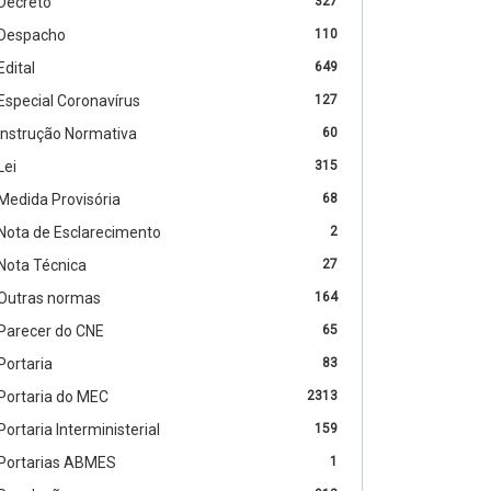
Decreto
327
Despacho
110
Edital
649
Especial Coronavírus
127
Instrução Normativa
60
Lei
315
Medida Provisória
68
Nota de Esclarecimento
2
Nota Técnica
27
Outras normas
164
Parecer do CNE
65
Portaria
83
Portaria do MEC
2313
Portaria Interministerial
159
Portarias ABMES
1