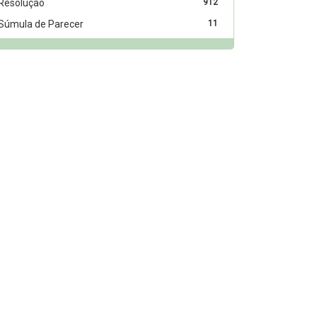
Resolução
912
Súmula de Parecer
11