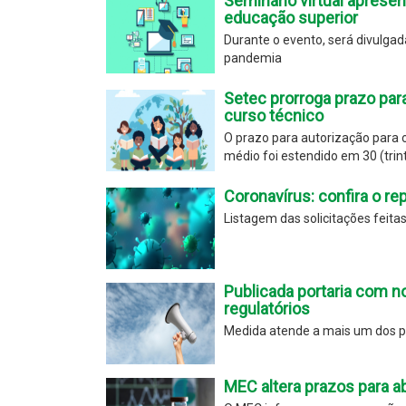
Seminário virtual aprese
educação superior
Durante o evento, será divulga
pandemia
Setec prorroga prazo para
curso técnico
O prazo para autorização para o
médio foi estendido em 30 (trint
Coronavírus: confira o rep
Listagem das solicitações feita
Publicada portaria com n
regulatórios
Medida atende a mais um dos po
MEC altera prazos para a