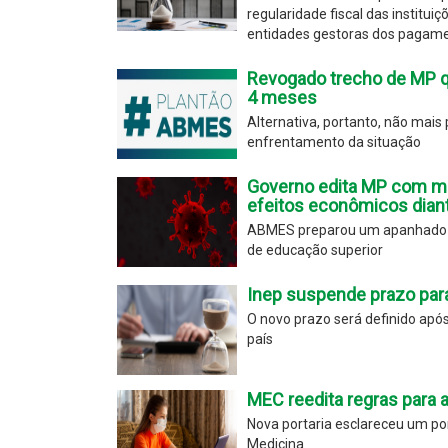
regularidade fiscal das institu
entidades gestoras dos pagame
Revogado trecho de MP q
4 meses
Alternativa, portanto, não mai
enfrentamento da situação
Governo edita MP com me
efeitos econômicos dian
ABMES preparou um apanhado do
de educação superior
Inep suspende prazo para
O novo prazo será definido após 
país
MEC reedita regras para 
Nova portaria esclareceu um pon
Medicina