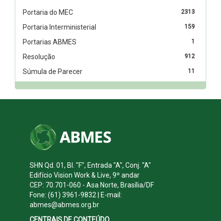
Portaria do MEC
2313
Portaria Interministerial
159
Portarias ABMES
1
Resolução
912
Súmula de Parecer
11
SHN Qd. 01, Bl. "F", Entrada "A", Conj. "A"
Edifício Vision Work & Live, 9º andar
CEP: 70.701-060 - Asa Norte, Brasília/DF
Fone: (61) 3961-9832 | E-mail:
abmes@abmes.org.br
CENTRAIS DE CONTEÚDO