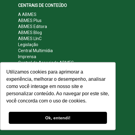
CENTRAIS DE CONTEÚDO
A ABMES
ABMES Plus
ABMES Editora
ABMES Blog
ABMES LInC
Legislação
Central Multimídia
Imprensa
Central do Associado ABMES
Contato
Utilizamos cookies para aprimorar a
REDES SOCIAIS
experiência, melhorar o desempenho, analisar
como você interage em nosso site e
personalizar conteúdo. Ao navegar por este site,
você concorda com o uso de cookies.
© 2009 - 2026 ABMES. Todos os direitos
reservados.
Ok, entendi!