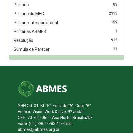
Portaria
83
Portaria do MEC
2313
Portaria Interministerial
159
Portarias ABMES
1
Resolução
912
Súmula de Parecer
11
SHN Qd. 01, Bl. "F", Entrada "A", Conj. "A"
Edifício Vision Work & Live, 9º andar
CEP: 70.701-060 - Asa Norte, Brasília/DF
Fone: (61) 3961-9832 | E-mail:
abmes@abmes.org.br