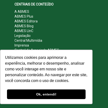
CENTRAIS DE CONTEÚDO
A ABMES
ABMES Plus
ABMES Editora
ABMES Blog
ABMES LInC
Legislação
Central Multimídia
Imprensa
Central do Associado ABMES
Contato
Utilizamos cookies para aprimorar a
REDES SOCIAIS
experiência, melhorar o desempenho, analisar
como você interage em nosso site e
personalizar conteúdo. Ao navegar por este site,
você concorda com o uso de cookies.
© 2009 - 2026 ABMES. Todos os direitos
reservados.
Ok, entendi!