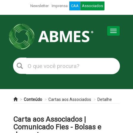
Newsletter
Imprensa
CAA
Associados
Toggle
navigation
Conteúdo
Cartas aos Associados
Detalhe
Carta aos Associados |
Comunicado Fies - Bolsas e