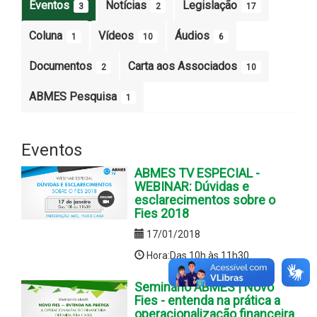
Eventos
Notícias
Legislação
3
2
17
Coluna
Vídeos
Áudios
1
10
6
Documentos
Carta aos Associados
2
10
ABMES Pesquisa
1
Eventos
ABMES TV ESPECIAL -
WEBINAR: Dúvidas e
esclarecimentos sobre o
Fies 2018
17/01/2018
Hora:Das 10h às 11h30
Seminário ABMES | Novo
Fies - entenda na prática a
operacionalização financeira