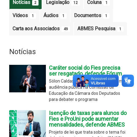
Notícias
Legislação
Coluna
2
12
1
Vídeos
Áudios
Documentos
1
1
1
Carta aos Associados
ABMES Pesquisa
49
1
Notícias
Caráter social do Fies precisa
ser resgatado, defende Fórum
Sólon Caldas representou o Fórum em
audiência pública na Comissão de
Educação da Câmara dos Deputados
para debater o programa
Isenção de taxas para alunos do
Fies e ProUni pode aumentar
mensalidades, defende ABMES
Projeto de lei que trata sobre o tema foi