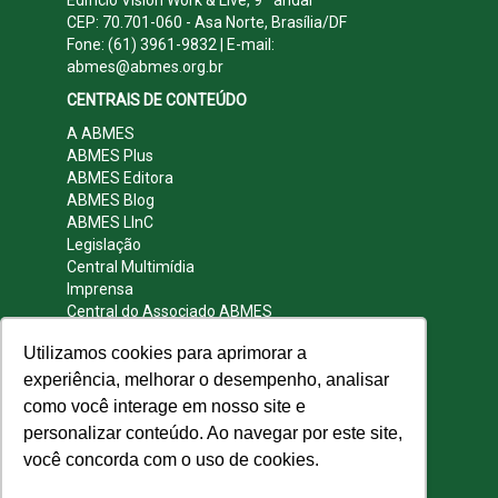
CEP: 70.701-060 - Asa Norte, Brasília/DF
Fone: (61) 3961-9832 | E-mail:
abmes@abmes.org.br
CENTRAIS DE CONTEÚDO
A ABMES
ABMES Plus
ABMES Editora
ABMES Blog
ABMES LInC
Legislação
Central Multimídia
Imprensa
Central do Associado ABMES
Contato
Utilizamos cookies para aprimorar a
REDES SOCIAIS
experiência, melhorar o desempenho, analisar
como você interage em nosso site e
personalizar conteúdo. Ao navegar por este site,
você concorda com o uso de cookies.
© 2009 - 2026 ABMES. Todos os direitos