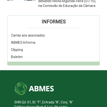
debatido nesta segunda-feira (01/10),
na Comissão de Educação da Câmara
INFORMES
Cartas aos associados
ABMES Informa
Clipping
Boletim
SHN Qd. 01, Bl. "F", Entrada "A", Conj. "A"
Edifício Vision Work & Live, 9º andar